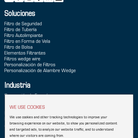
Soluciones
Filtro de Seguridad
Filtro de Tubería
Filtro Autolimpiante
Filtro en Forma de Vela
Filtro de Bolsa
Elementos Filtrantes
Filtros wedge wire
Personalización de Filtros
Personalización de Alambre Wedge
Industria
Generación de Energía
Tratamiento de Agua de Mar
Tratamiento de Agua
WE USE COOKIES
Industria Química
We use cookies and other tracking technologies to improve your
Refinación
browsing experience on our website, to show you personalized content
Alimentos & Bebidas
and targeted ads, to analyze our website traffic, and to understand
where our visitors are coming from.
Copyright © 2026 Hebei YUBO Filtration Equipment Co.,Ltd.