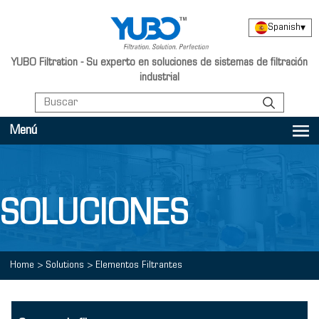
Spanish
▾
YUBO Filtration - Su experto en soluciones de sistemas de filtración
industrial
Menú
SOLUCIONES
Home
>
Solutions
>
Elementos Filtrantes