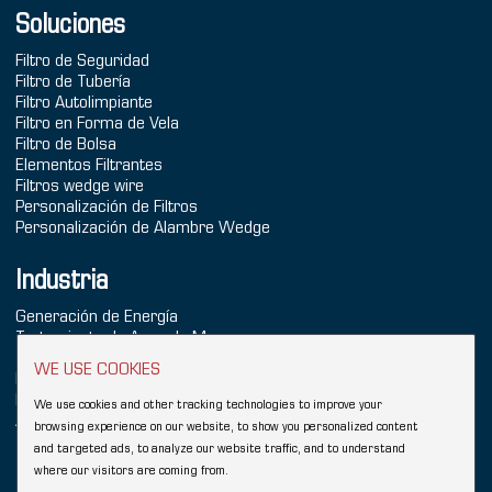
Soluciones
Filtro de Seguridad
Filtro de Tubería
Filtro Autolimpiante
Filtro en Forma de Vela
Filtro de Bolsa
Elementos Filtrantes
Filtros wedge wire
Personalización de Filtros
Personalización de Alambre Wedge
Industria
Generación de Energía
Tratamiento de Agua de Mar
Tratamiento de Agua
WE USE COOKIES
Industria Química
Refinación
We use cookies and other tracking technologies to improve your
Alimentos & Bebidas
browsing experience on our website, to show you personalized content
and targeted ads, to analyze our website traffic, and to understand
Copyright © 2026 Hebei YUBO Filtration Equipment Co.,Ltd.
where our visitors are coming from.
Sitemap