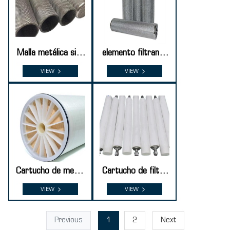
Malla metálica sint
elemento filtrante
erizada perforada
de malla sinterizad
VIEW
VIEW
a
Cartucho de memb
Cartucho de filtro
rana de ósmosis in
sinterizado de PE
VIEW
VIEW
versa
Previous
1
2
Next