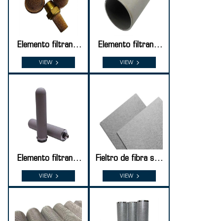
Elemento filtrante
Elemento filtrante
sinterizado de polv
sinterizado de polv
VIEW
VIEW
o de cobre
o de titanio
Elemento filtrante
Fieltro de fibra sint
sinterizado de polv
erizada de acero in
VIEW
VIEW
o de acero inoxida
oxidable
ble