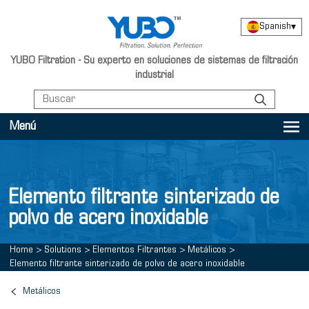
Spanish
▾
YUBO Filtration - Su experto en soluciones de sistemas de filtración
industrial
Menú
Elemento filtrante sinterizado de
polvo de acero inoxidable
Home
>
Solutions
>
Elementos Filtrantes
>
Metálicos
>
Elemento filtrante sinterizado de polvo de acero inoxidable
Metálicos