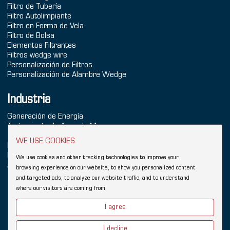
Filtro de Tubería
Filtro Autolimpiante
Filtro en Forma de Vela
Filtro de Bolsa
Elementos Filtrantes
Filtros wedge wire
Personalización de Filtros
Personalización de Alambre Wedge
Industria
Generación de Energía
Tratamiento de Agua de Mar
Tratamiento de Agua
WE USE COOKIES
Industria Química
Refinación
We use cookies and other tracking technologies to improve your
Alimentos & Bebidas
browsing experience on our website, to show you personalized content
and targeted ads, to analyze our website traffic, and to understand
Copyright © 2026 Hebei YUBO Filtration Equipment Co.,Ltd.
where our visitors are coming from.
Sitemap
I agree
Enlaces:
Wedge Wire Filter
Pantalla Johnson de alambre en cuña
Filtro industrial
Wedge Wire Screen
Vee Wire
Elementos filtrantes
Carcasa de filtro
I decline