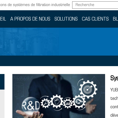
ions de systèmes de filtration industrielle
EIL
A PROPOS DE NOUS
SOLUTIONS
CAS CLIENTS
B
Sy
YUBO
tech
cont
dév