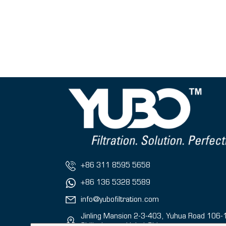
+86 311 8595 5658
+86 136 5328 5589
info@yubofiltration.com
Jinling Mansion 2-3-403, Yuhua Road 106-
Shijiazhuang, Hebei,China