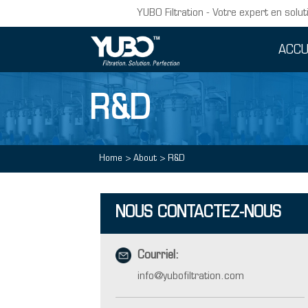
YUBO Filtration - Votre expert en solut
ACCU
R&D
Home
>
About
>
R&D
NOUS CONTACTEZ-NOUS
Courriel:
info@yubofiltration.com