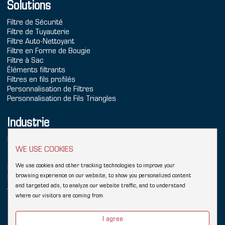
Solutions
Filtre de Sécurité
Filtre de Tuyauterie
Filtre Auto-Nettoyant
Filtre en Forme de Bougie
Filtre à Sac
Éléments filtrants
Filtres en fils profilés
Personnalisation de Filtres
Personnalisation de Fils Triangles
Industrie
Production d'Énergie
Traitement de l'Eau de Mer
WE USE COOKIES
Traitement de l'Eau
We use cookies and other tracking technologies to improve your
Produits Chimiques
browsing experience on our website, to show you personalized content
Raffinage
and targeted ads, to analyze our website traffic, and to understand
Aliments & Boissons
where our visitors are coming from.
Copyright © 2026 Hebei YUBO Filtration Equipment Co.,Ltd.
Sitemap
I agree