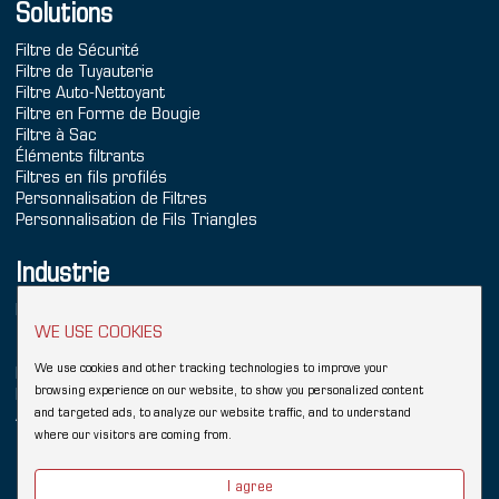
Solutions
Filtre de Sécurité
Filtre de Tuyauterie
Filtre Auto-Nettoyant
Filtre en Forme de Bougie
Filtre à Sac
Éléments filtrants
Filtres en fils profilés
Personnalisation de Filtres
Personnalisation de Fils Triangles
Industrie
Production d'Énergie
Traitement de l'Eau de Mer
WE USE COOKIES
Traitement de l'Eau
We use cookies and other tracking technologies to improve your
Produits Chimiques
browsing experience on our website, to show you personalized content
Raffinage
and targeted ads, to analyze our website traffic, and to understand
Aliments & Boissons
where our visitors are coming from.
Copyright © 2026 Hebei YUBO Filtration Equipment Co.,Ltd.
Sitemap
I agree