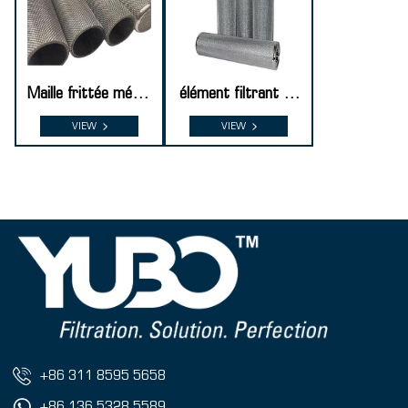
Maille frittée métall
élément filtrant en
ique perforée
maille frittée
VIEW
VIEW
+86 311 8595 5658
+86 136 5328 5589