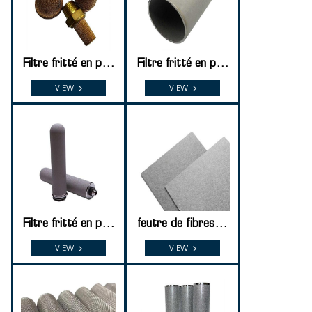
Filtre fritté en pou
Filtre fritté en pou
dre de cuivre
dre de titane
VIEW
VIEW
Filtre fritté en pou
feutre de fibres fri
dre d'acier inoxyda
ttées en acier inox
VIEW
VIEW
ble
ydable