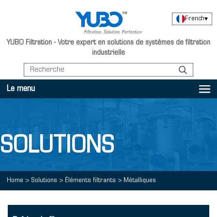
French
▾
YUBO Filtration - Votre expert en solutions de systèmes de filtration
industrielle
Le menu
SOLUTIONS
Home
>
Solutions
>
Éléments filtrants
>
Métalliques