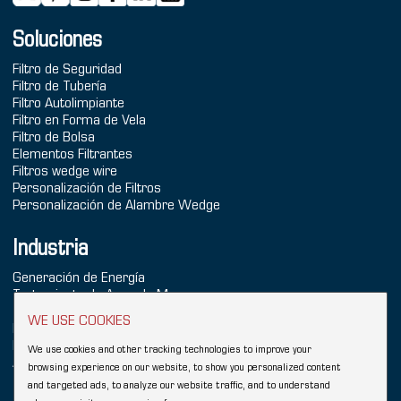
Soluciones
Filtro de Seguridad
Filtro de Tubería
Filtro Autolimpiante
Filtro en Forma de Vela
Filtro de Bolsa
Elementos Filtrantes
Filtros wedge wire
Personalización de Filtros
Personalización de Alambre Wedge
Industria
Generación de Energía
Tratamiento de Agua de Mar
Tratamiento de Agua
WE USE COOKIES
Industria Química
Refinación
We use cookies and other tracking technologies to improve your
Alimentos & Bebidas
browsing experience on our website, to show you personalized content
and targeted ads, to analyze our website traffic, and to understand
Copyright © 2026 Hebei YUBO Filtration Equipment Co.,Ltd.