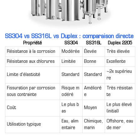
SS304 vs SS316L vs Duplex : comparaison directe
Propriété
SS304
SS316L
Duplex 2205
Résistance à la corrosion
Modérée
Élevée
Très élevée
Résistance aux chlorures
Limitée
Bonne
Excellente
~2x supérieu
Limite d'élasticité
Standard
Standard
re
Fissuration par corrosion
Risque m
Amélioré
Très résistan
sous contrainte
odéré
e
te
Le plus b
Le plus élevé
Coût
Moyen
as
(initial)
Eau, alim
Chimique,
Offshore, eau
Utilisation typique
entaire
marin
de mer