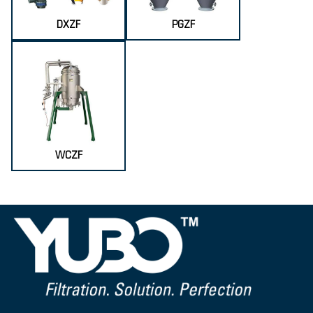
DXZF
PGZF
WCZF