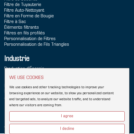
Filtre de Tuyauterie
Filtre Auto-Nettoyant
Filtre en Forme de Bougie
Filtre à Sac
Éléments filtrants
Filtres en fils profilés
Personnalisation de Filtres
Personnalisation de Fils Triangles
Industrie
Production d'Énergie
Traitement de l'Eau de Mer
WE USE COOKIES
Traitement de l'Eau
Produits Chimiques
We use cookies and other tracking technologies to improve your
Raffinage
browsing experience on our website, to show you personalized content
Aliments & Boissons
and targeted ads, to analyze our website traffic, and to understand
where our visitors are coming from.
Copyright © 2026 Hebei YUBO Filtration Equipment Co.,Ltd.
Sitemap
I agree
Liens:
Wedge Wire Filter
Écran Johnson en fils profilés
Filtre industriel
Wedge Wire
Vee Wire
Éléments filtrants
Boîtier de filtre
I decline