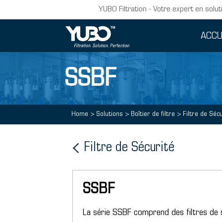
YUBO Filtration - Votre expert en solut
ACCU
SSBF
Home
>
Solutions
>
Boîtier de filtre
>
Filtre de Sécu
Filtre de Sécurité
SSBF
La série SSBF comprend des filtres de s