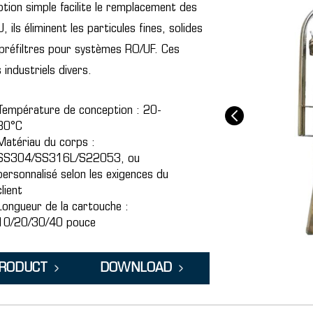
n simple facilite le remplacement des
ils éliminent les particules fines, solides
 préfiltres pour systèmes RO/UF. Ces
 industriels divers.
Température de conception : 20-
80°C
Matériau du corps :
SS304/SS316L/S22053, ou
personnalisé selon les exigences du
client
Longueur de la cartouche :
10/20/30/40 pouce
PRODUCT
DOWNLOAD