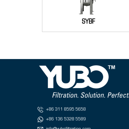
SYBF
+86 311 8595 5658
+86 136 5328 5589
info@yubofiltration.com