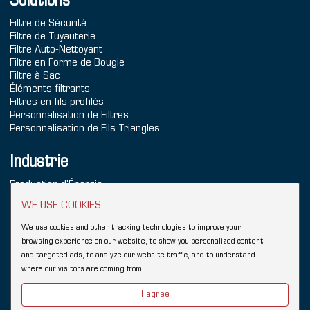
Solutions
Filtre de Sécurité
Filtre de Tuyauterie
Filtre Auto-Nettoyant
Filtre en Forme de Bougie
Filtre à Sac
Éléments filtrants
Filtres en fils profilés
Personnalisation de Filtres
Personnalisation de Fils Triangles
Industrie
Production d'Énergie
Traitement de l'Eau de Mer
WE USE COOKIES
Traitement de l'Eau
Produits Chimiques
We use cookies and other tracking technologies to improve your
Raffinage
browsing experience on our website, to show you personalized content
Aliments & Boissons
and targeted ads, to analyze our website traffic, and to understand
where our visitors are coming from.
Copyright © 2026 Hebei YUBO Filtration Equipment Co.,Ltd.
Sitemap
I agree