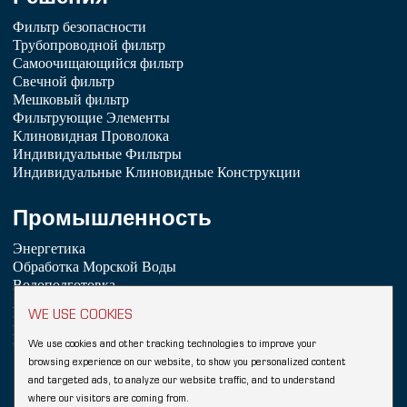
Фильтр безопасности
Трубопроводной фильтр
Самоочищающийся фильтр
Свечной фильтр
Мешковый фильтр
Фильтрующие Элементы
Клиновидная Проволока
Индивидуальные Фильтры
Индивидуальные Клиновидные Конструкции
Промышленность
Энергетика
Обработка Морской Воды
Водоподготовка
Химическая Промышленность
WE USE COOKIES
Нефтепереработка
Пищевая промышленность и напитки
We use cookies and other tracking technologies to improve your
browsing experience on our website, to show you personalized content
Copyright © 2026 Hebei YUBO Filtration Equipment Co.,Ltd.
and targeted ads, to analyze our website traffic, and to understand
Sitemap
where our visitors are coming from.