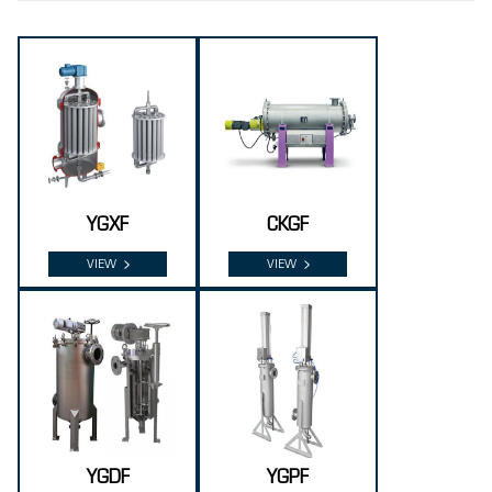
YGXF
CKGF
VIEW
VIEW
YGDF
YGPF