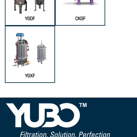
YGDF
CKGF
YGXF