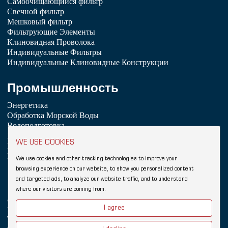
Самоочищающийся фильтр
Свечной фильтр
Мешковый фильтр
Фильтрующие Элементы
Клиновидная Проволока
Индивидуальные Фильтры
Индивидуальные Клиновидные Конструкции
Промышленность
Энергетика
Обработка Морской Воды
Водоподготовка
Химическая Промышленность
WE USE COOKIES
Нефтепереработка
Пищевая промышленность и напитки
We use cookies and other tracking technologies to improve your
browsing experience on our website, to show you personalized content
Copyright © 2026 Hebei YUBO Filtration Equipment Co.,Ltd.
and targeted ads, to analyze our website traffic, and to understand
Sitemap
where our visitors are coming from.
Клиновидный проволочный фильтр
Ссылки:
I agree
Клиновидная проволочная сетка Johnson
Промышленный фильтр
Wedge Wire Screen
Vee Wire
Фильтрующие элементы