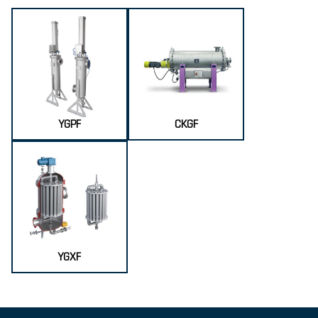
YGPF
CKGF
YGXF