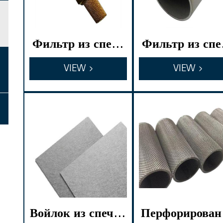
Фильтр из спече
Фильтр из спе
нного медного по
нного титанов
VIEW
VIEW
рошка
порошка
Войлок из спечен
Перфорирован