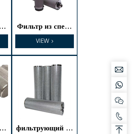
че
Фильтр из спече
ого
нного порошка н
VIEW
ержавеющей стал
и
на
фильтрующий эл