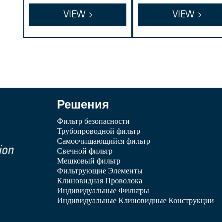
ного волокна нер
я металлическ
VIEW
VIEW
жавеющей стали
спеченная сет
Решения
Фильтр безопасности
Трубопроводной фильтр
Самоочищающийся фильтр
Свечной фильтр
Мешковый фильтр
Фильтрующие Элементы
Клиновидная Проволока
Индивидуальные Фильтры
Индивидуальные Клиновидные Конструкции