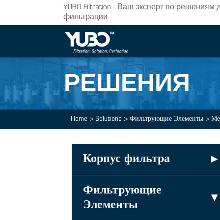
YUBO Filtration - Ваш эксперт по решени
фильтрации
РЕШЕНИЯ
Home
>
Solutions
>
Фильтрующие Элементы
>
Ме
Корпус фильтра
▸
Фильтрующие
▸
Элементы