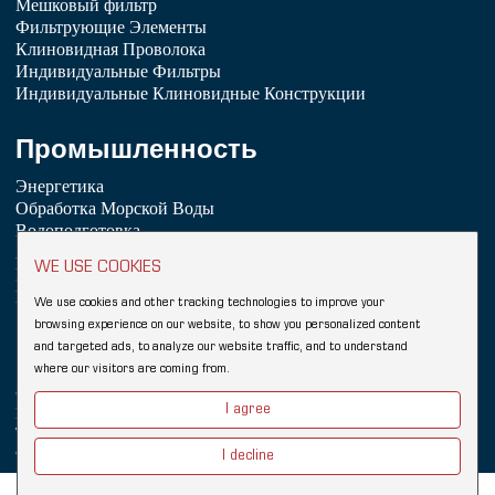
Мешковый фильтр
Фильтрующие Элементы
Клиновидная Проволока
Индивидуальные Фильтры
Индивидуальные Клиновидные Конструкции
Промышленность
Энергетика
Обработка Морской Воды
Водоподготовка
Химическая Промышленность
WE USE COOKIES
Нефтепереработка
Пищевая промышленность и напитки
We use cookies and other tracking technologies to improve your
browsing experience on our website, to show you personalized content
Copyright © 2026 Hebei YUBO Filtration Equipment Co.,Ltd.
and targeted ads, to analyze our website traffic, and to understand
Sitemap
where our visitors are coming from.
Клиновидный проволочный фильтр
Ссылки:
I agree
Клиновидная проволочная сетка Johnson
Промышленный фильтр
Wedge Wire Screen
Vee Wire
Фильтрующие элементы
Фильтровальный корпус
I decline