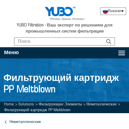
Russian
▾
YUBO Filtration - Ваш эксперт по решениям для
промышленных систем фильтрации
Меню
Фильтрующий картридж
PP Meltblown
Home
>
Solutions
>
Фильтрующие Элементы
>
Неметаллические
>
Фильтрующий картридж PP Meltblown
Неметаллические