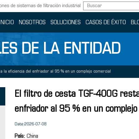
ones de sistemas de filtración industrial
INICIO
NOSOTROS
SOLUCIONES
CASOS DE ÉXITO
BL
ES DE LA ENTIDAD
a la eficiencia del enfriador al 95 % en un complejo comercial
El filtro de cesta TGF-400G restau
enfriador al 95 % en un complejo
Date:2026-07-08
País:
China