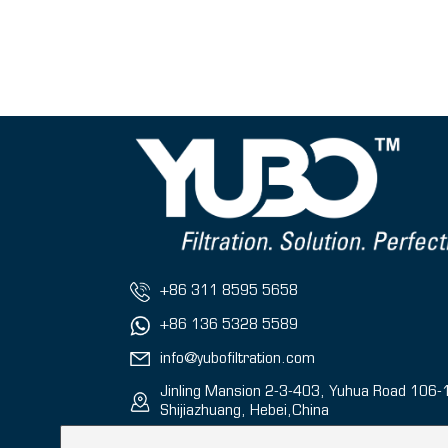
+86 311 8595 5658
+86 136 5328 5589
info@yubofiltration.com
Jinling Mansion 2-3-403, Yuhua Road 106-
Shijiazhuang, Hebei,China