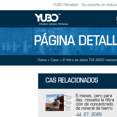
YUBO Filtration - Su experto en soluci
PÁGINA DETALL
Home
>
Case
>
El filtro de cesta TGF-400G restaur
CAS RELACIONADOS
6 meses, cero para
das: resuelta la filtra
ción de concentrado
de mineral de hierro
Jul. 27, 2026