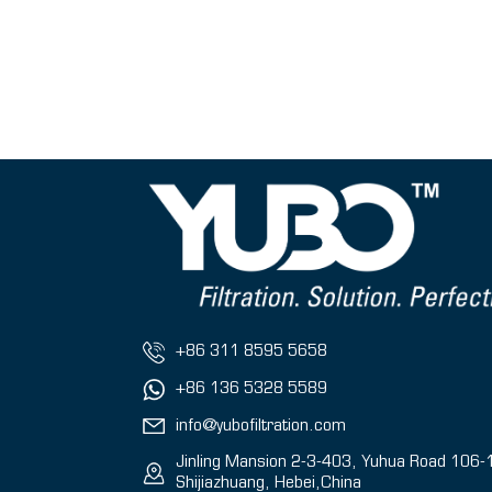
+86 311 8595 5658
+86 136 5328 5589
info@yubofiltration.com
Jinling Mansion 2-3-403, Yuhua Road 106-
Shijiazhuang, Hebei,China