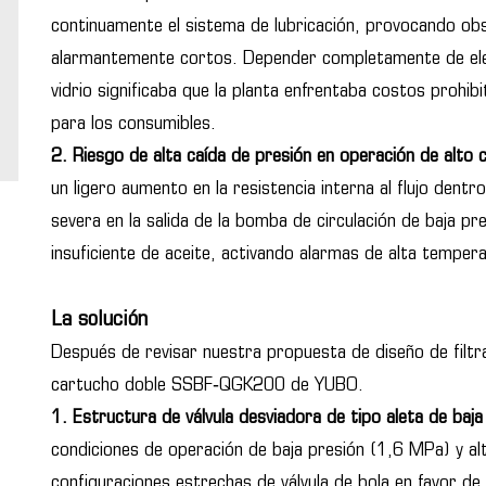
continuamente el sistema de lubricación, provocando obst
alarmantemente cortos. Depender completamente de elem
vidrio significaba que la planta enfrentaba costos prohibit
para los consumibles.
2. Riesgo de alta caída de presión en operación de alto 
un ligero aumento en la resistencia interna al flujo dentr
severa en la salida de la bomba de circulación de baja p
insuficiente de aceite, activando alarmas de alta temper
La solución
Después de revisar nuestra propuesta de diseño de filtraci
cartucho doble SSBF‑QGK200 de YUBO.
1. Estructura de válvula desviadora de tipo aleta de baja
condiciones de operación de baja presión (1,6 MPa) y alt
configuraciones estrechas de válvula de bola en favor de