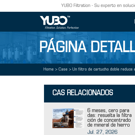
YUBO Filtration - Su experto en soluci
PÁGINA DETALL
Home
>
Case
>
Un filtro de cartucho doble reduce
CAS RELACIONADOS
6 meses, cero para
das: resuelta la filtra
ción de concentrado
de mineral de hierro
Jul. 27, 2026