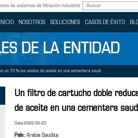
ones de sistemas de filtración industrial
INICIO
NOSOTROS
SOLUCIONES
CASOS DE ÉXITO
BL
ES DE LA ENTIDAD
 en un 70 % los costos de aceite en una cementera saudí
Un filtro de cartucho doble redu
de aceite en una cementera saud
Date:2026-06-23
País:
Arabia Saudita