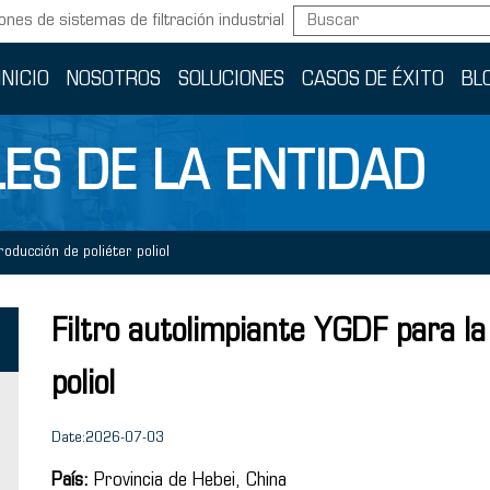
ones de sistemas de filtración industrial
INICIO
NOSOTROS
SOLUCIONES
CASOS DE ÉXITO
BL
ES DE LA ENTIDAD
oducción de poliéter poliol
Filtro autolimpiante YGDF para la
poliol
Date:2026-07-03
País:
Provincia de Hebei, China