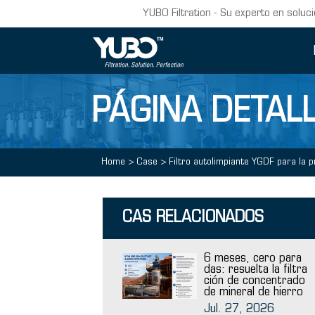
YUBO Filtration - Su experto en soluci
PÁGINA DETALL
Home
>
Case
>
Filtro autolimpiante YGDF para la pr
CAS RELACIONADOS
6 meses, cero para
das: resuelta la filtra
ción de concentrado
de mineral de hierro
Jul. 27, 2026