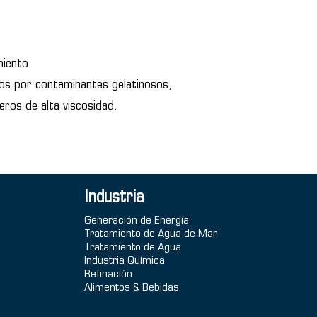
miento
dos por contaminantes gelatinosos,
eros de alta viscosidad.
Industria
Generación de Energía
Tratamiento de Agua de Mar
Tratamiento de Agua
Industria Química
Refinación
Alimentos & Bebidas