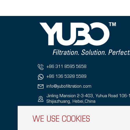
+86 311 8595 5658
+86 136 5328 5589
info@yubofiltration.com
Jinling Mansion 2-3-403, Yuhua Road 106-
Shijiazhuang, Hebei,China
WE USE COOKIES
Copyright © 2026 Hebei YUBO Filtration
M