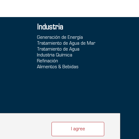
Industria
Generación de Energía
Tratamiento de Agua de Mar
Tratamiento de Agua
Industria Química
Refinación
Alimentos & Bebidas
I agree
ña
Filtro industrial
Wedge Wire Screen
Vee Wire