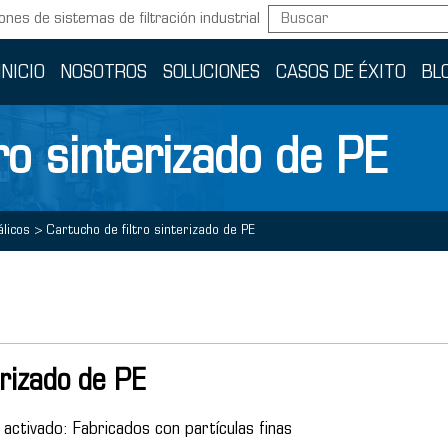
ones de sistemas de filtración industrial
INICIO
NOSOTROS
SOLUCIONES
CASOS DE ÉXITO
BL
ro sinterizado de PE
licos
>
Cartucho de filtro sinterizado de PE
erizado de PE
 activado: Fabricados con partículas finas