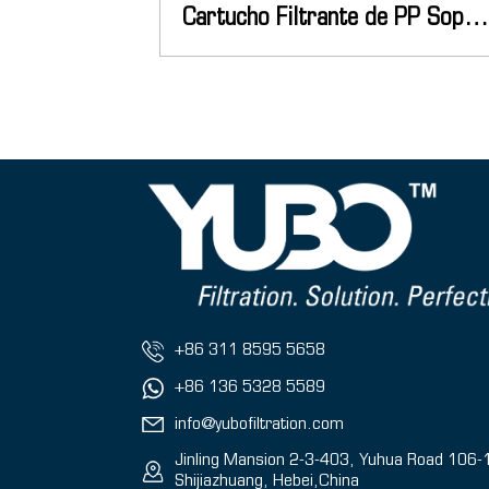
Cartucho Filtrante de PP Soplado por Fusión
+86 311 8595 5658
+86 136 5328 5589
info@yubofiltration.com
Jinling Mansion 2-3-403, Yuhua Road 106-
Shijiazhuang, Hebei,China