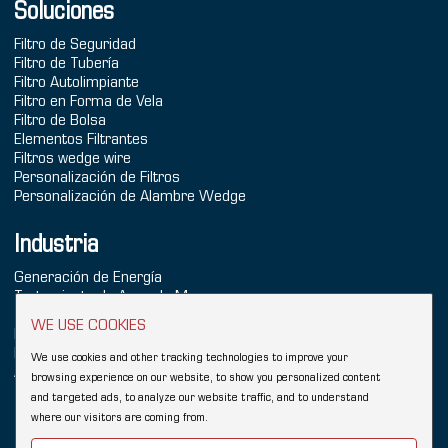
Soluciones
Filtro de Seguridad
Filtro de Tubería
Filtro Autolimpiante
Filtro en Forma de Vela
Filtro de Bolsa
Elementos Filtrantes
Filtros wedge wire
Personalización de Filtros
Personalización de Alambre Wedge
Industria
Generación de Energía
Tratamiento de Agua de Mar
Tratamiento de Agua
WE USE COOKIES
Industria Química
Refinación
We use cookies and other tracking technologies to improve your
Alimentos & Bebidas
browsing experience on our website, to show you personalized content
and targeted ads, to analyze our website traffic, and to understand
Copyright © 2026 Hebei YUBO Filtration Equipment Co.,Ltd.
where our visitors are coming from.
Sitemap