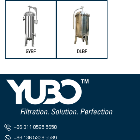
SYBF
DLBF
+86 311 8595 5658
+86 136 5328 5589