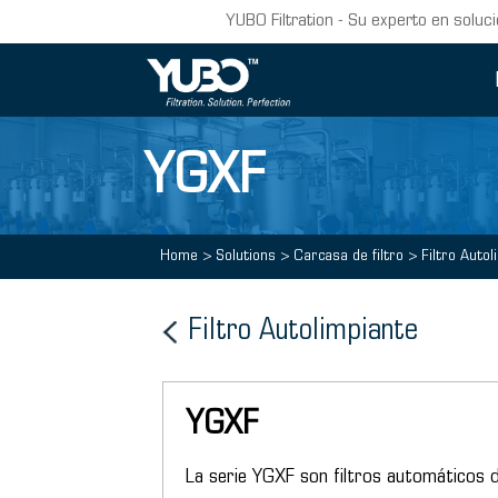
YUBO Filtration - Su experto en soluci
YGXF
Home
>
Solutions
>
Carcasa de filtro
>
Filtro Autol
Filtro Autolimpiante
YGXF
La serie YGXF son filtros automáticos 