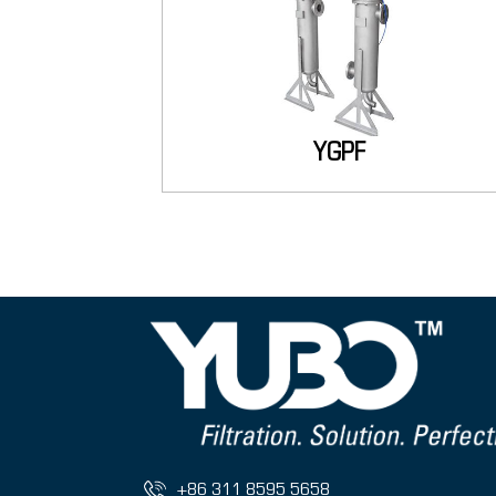
YGPF
+86 311 8595 5658