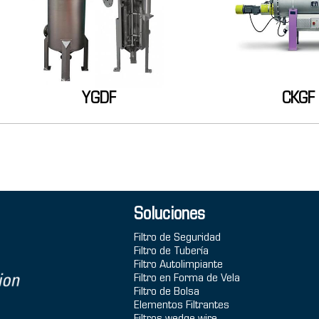
YGDF
CKGF
Soluciones
Filtro de Seguridad
Filtro de Tubería
Filtro Autolimpiante
Filtro en Forma de Vela
Filtro de Bolsa
Elementos Filtrantes
Filtros wedge wire