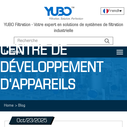
French
▾
YUBO Filtration - Votre expert en solutions de systèmes de filtration
industrielle
CENTRE DE
Le menu
DÉVELOPPEMENT
D'APPAREILS
Home
>
Blog
Oct/23/2025