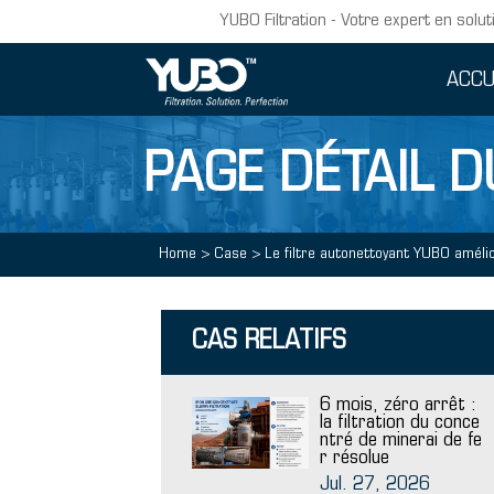
YUBO Filtration - Votre expert en solut
ACCU
PAGE DÉTAIL D
Home
>
Case
>
Le filtre autonettoyant YUBO amélio
CAS RELATIFS
6 mois, zéro arrêt :
la filtration du conce
ntré de minerai de fe
r résolue
Jul. 27, 2026