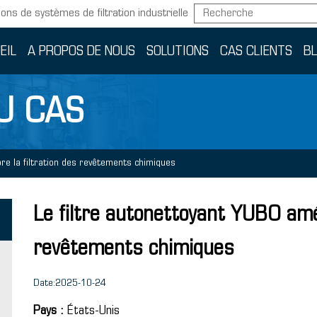
ions de systèmes de filtration industrielle
EIL
A PROPOS DE NOUS
SOLUTIONS
CAS CLIENTS
B
U CAS
re la filtration des revêtements chimiques
Le filtre autonettoyant YUBO amél
revêtements chimiques
Date:2025-10-24
Pays :
États-Unis