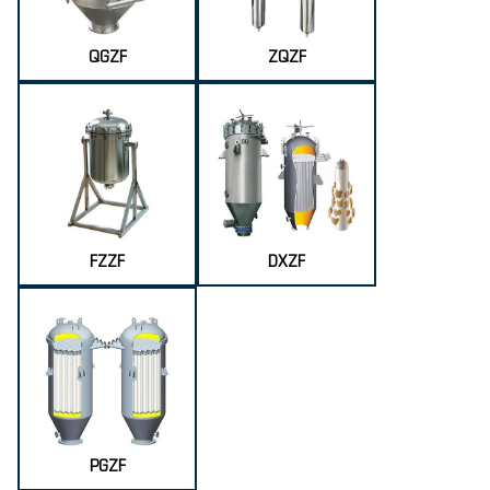
QGZF
ZQZF
FZZF
DXZF
PGZF