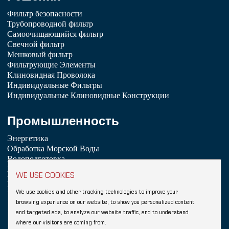
Фильтр безопасности
Трубопроводной фильтр
Самоочищающийся фильтр
Свечной фильтр
Мешковый фильтр
Фильтрующие Элементы
Клиновидная Проволока
Индивидуальные Фильтры
Индивидуальные Клиновидные Конструкции
Промышленность
Энергетика
Обработка Морской Воды
Водоподготовка
Химическая Промышленность
WE USE COOKIES
Нефтепереработка
Пищевая промышленность и напитки
We use cookies and other tracking technologies to improve your
browsing experience on our website, to show you personalized content
Copyright © 2026 Hebei YUBO Filtration Equipment Co.,Ltd.
and targeted ads, to analyze our website traffic, and to understand
Sitemap
where our visitors are coming from.