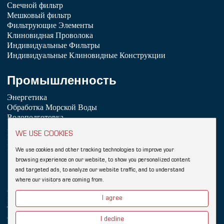
Свечной фильтр
Мешковый фильтр
Фильтрующие Элементы
Клиновидная Проволока
Индивидуальные Фильтры
Индивидуальные Клиновидные Конструкции
Промышленность
Энергетика
Обработка Морской Воды
Водоподготовка
Химическая Промышленность
WE USE COOKIES
Нефтепереработка
Пищевая промышленность и напитки
We use cookies and other tracking technologies to improve your
browsing experience on our website, to show you personalized content
Copyright © 2026 Hebei YUBO Filtration Equipment Co.,Ltd.
and targeted ads, to analyze our website traffic, and to understand
Sitemap
where our visitors are coming from.
Клиновидный проволочный фильтр
Ссылки:
I agree
Клиновидная проволочная сетка Johnson
Промышленный фильтр
Wedge Wire Screen
Vee Wire
Фильтрующие элементы
Фильтровальный корпус
I decline