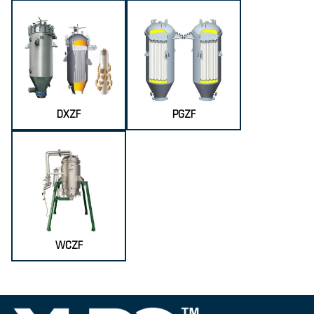
DXZF
PGZF
WCZF