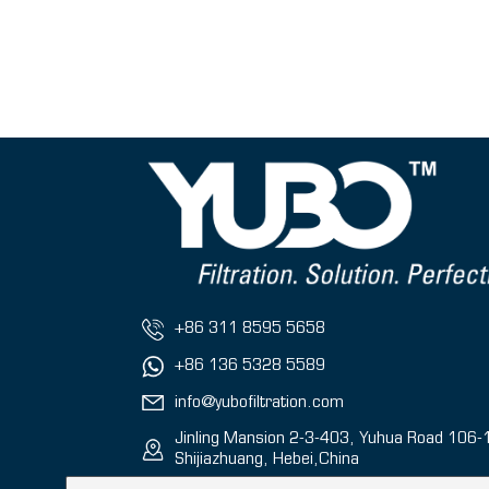
+86 311 8595 5658
+86 136 5328 5589
info@yubofiltration.com
Jinling Mansion 2-3-403, Yuhua Road 106-
Shijiazhuang, Hebei,China