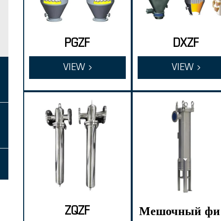
PGZF
DXZF
VIEW
VIEW
ZQZF
Мешочный фи