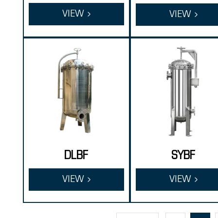
тр
VIEW
VIEW
DLBF
SYBF
VIEW
VIEW