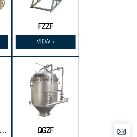
FZZF
VIEW
QGZF
ль