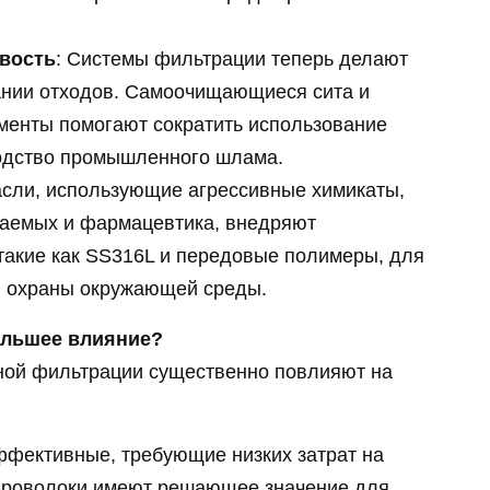
вость
: Системы фильтрации теперь делают
ании отходов. Самоочищающиеся сита и
енты помогают сократить использование
одство промышленного шлама.
асли, использующие агрессивные химикаты,
паемых и фармацевтика, внедряют
такие как SS316L и передовые полимеры, для
и охраны окружающей среды.
ольшее влияние?
ной фильтрации существенно повлияют на
ффективные, требующие низких затрат на
 проволоки имеют решающее значение для