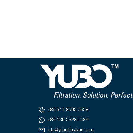
+86 311 8595 5658
+86 136 5328 5589
info@yubofiltration.com