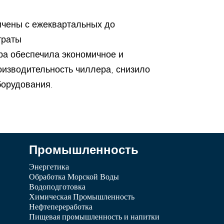
ичены с ежеквартальных до
траты
а обеспечила экономичное и
оизводительность чиллера, снизило
борудования.
Промышленность
Энергетика
Обработка Морской Воды
Водоподготовка
Химическая Промышленность
Нефтепереработка
Пищевая промышленность и напитки