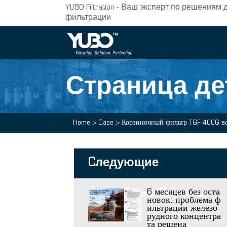
YUBO Filtration - Ваш эксперт по решени
фильтрации
Страница де
Home
>
Case
>
Корзиночный фильтр TGF-400G во
Cледующие
Cлучайные Cлужбы
6 месяцев без оста
новок: проблема ф
ильтрации железо
рудного концентра
та решена