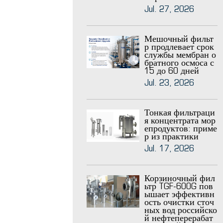
Jul. 27, 2026
Мешочный фильт
р продлевает срок
службы мембран о
братного осмоса с
15 до 60 дней
Jul. 23, 2026
Тонкая фильтраци
я концентрата мор
епродуктов: приме
р из практики
Jul. 17, 2026
Корзиночный фил
ьтр TGF-600G пов
ышает эффективн
ость очистки сточ
ных вод российско
й нефтеперерабат