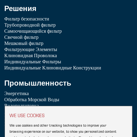
Решения
Фильтр безопасности
Трубопроводной фильтр
Самоочищающийся фильтр
Свечной фильтр
Мешковый фильтр
Фильтрующие Элементы
Клиновидная Проволока
Индивидуальные Фильтры
Индивидуальные Клиновидные Конструкции
Промышленность
Энергетика
Обработка Морской Воды
Водоподготовка
Химическая Промышленность
WE USE COOKIES
Нефтепереработка
Пищевая промышленность и напитки
We use cookies and other tracking technologies to improve your
browsing experience on our website, to show you personalized content
Copyright © 2026 Hebei YUBO Filtration Equipment Co.,Ltd.