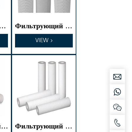
ил
Фильтрующий ка
тр
ртридж с высоко
VIEW
й пропускной спо
собностью
й ф
Фильтрующий ка