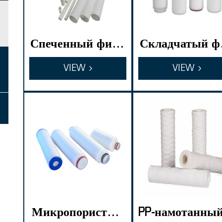
Спеченный филь
Складчатый ф
трующий элемен
ьтрующий кар
VIEW
VIEW
т из полиамида
идж из PTFE
Микропористый
PP-намотанны