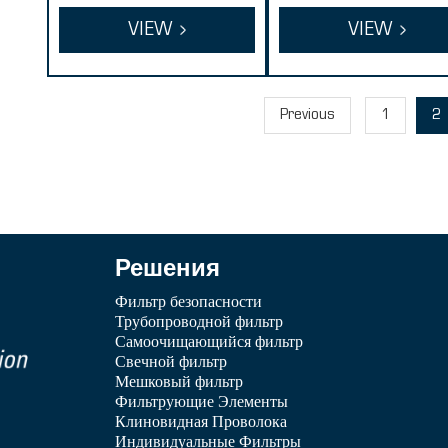
гофрированный
ильтрующий к
VIEW
VIEW
фильтрующий ка
тридж
ртридж из полип
ропилена
Previous
1
2
Решения
Фильтр безопасности
Трубопроводной фильтр
Самоочищающийся фильтр
Свечной фильтр
Мешковый фильтр
Фильтрующие Элементы
Клиновидная Проволока
Индивидуальные Фильтры