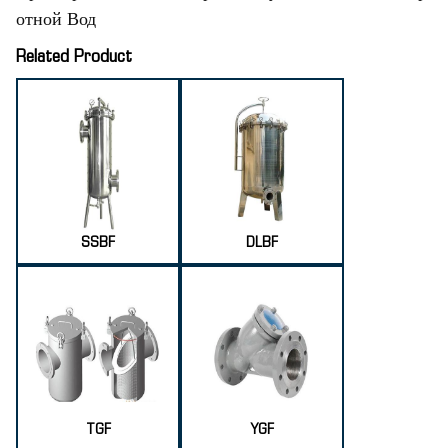
отной Вод
Related Product
SSBF
DLBF
TGF
YGF