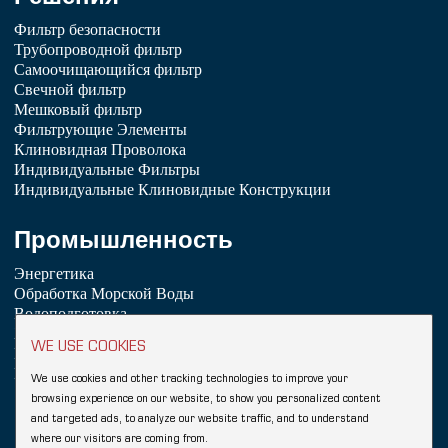
Фильтр безопасности
Трубопроводной фильтр
Самоочищающийся фильтр
Свечной фильтр
Мешковый фильтр
Фильтрующие Элементы
Клиновидная Проволока
Индивидуальные Фильтры
Индивидуальные Клиновидные Конструкции
Промышленность
Энергетика
Обработка Морской Воды
Водоподготовка
Химическая Промышленность
WE USE COOKIES
Нефтепереработка
Пищевая промышленность и напитки
We use cookies and other tracking technologies to improve your
browsing experience on our website, to show you personalized content
Copyright © 2026 Hebei YUBO Filtration Equipment Co.,Ltd.
and targeted ads, to analyze our website traffic, and to understand
Sitemap
where our visitors are coming from.