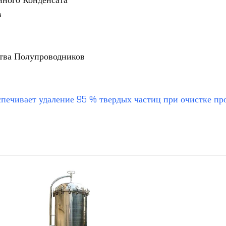
ного Конденсата
в
тва Полупроводников
спечивает удаление 95 % твердых частиц при очистке п