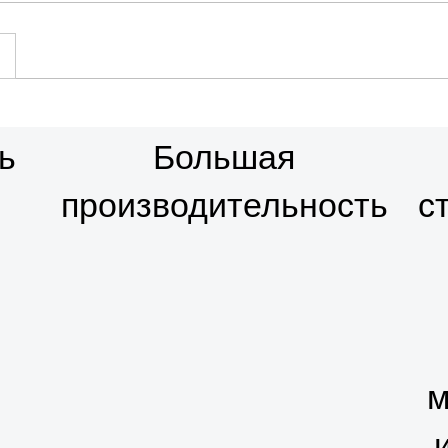
ь
Большая
производительность
с
м