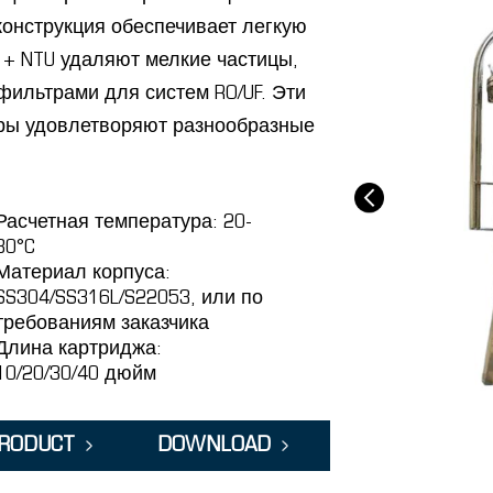
конструкция обеспечивает легкую
1+ NTU удаляют мелкие частицы,
фильтрами для систем RO/UF. Эти
ры удовлетворяют разнообразные
Расчетная температура: 20-
80°C
Материал корпуса:
SS304/SS316L/S22053, или по
требованиям заказчика
Длина картриджа:
10/20/30/40 дюйм
PRODUCT
DOWNLOAD