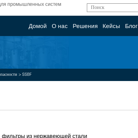
ям для промышленных систем
Домой
О нас
Решения
Кейсы
Блог
опасности
>
SSBF
е фильтры из нержавеющей стали