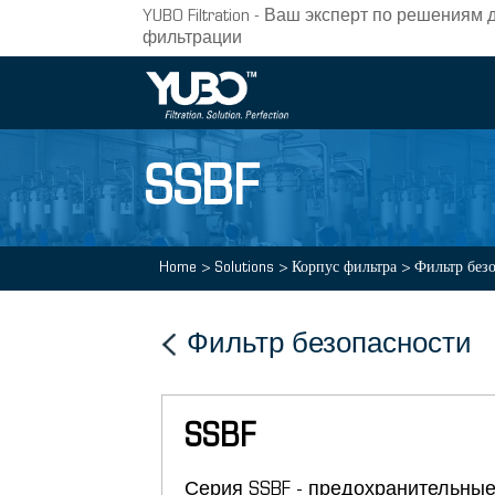
YUBO Filtration - Ваш эксперт по решени
фильтрации
SSBF
Home
>
Solutions
>
Корпус фильтра
>
Фильтр без
Фильтр безопасности
SSBF
Серия SSBF - предохранительны