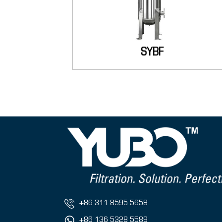
SYBF
+86 311 8595 5658
+86 136 5328 5589