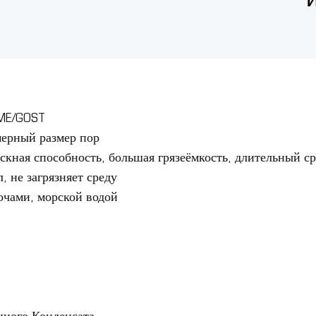
SME/GOST
мерный размер пор
скная способность, большая грязеёмкость, длительный с
 не загрязняет среду
очами, морской водой