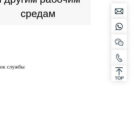
и другим рабочим
средам
рок службы